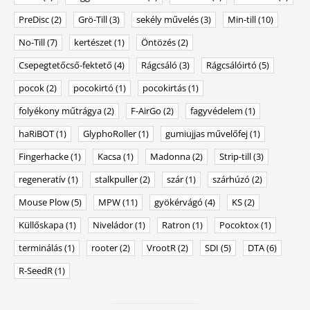
PreDisc
(2)
Grö-Till
(3)
sekély művelés
(3)
Min-till
(10)
No-Till
(7)
kertészet
(1)
Öntözés
(2)
Csepegtetőcső-fektető
(4)
Rágcsáló
(3)
Rágcsálóirtó
(5)
pocok
(2)
pocokirtó
(1)
pocokirtás
(1)
folyékony műtrágya
(2)
F-AirGo
(2)
fagyvédelem
(1)
haRiBOT
(1)
GlyphoRoller
(1)
gumiujjas művelőfej
(1)
Fingerhacke
(1)
Kacsa
(1)
Madonna
(2)
Strip-till
(3)
regeneratív
(1)
stalkpuller
(2)
szár
(1)
szárhúzó
(2)
Mouse Plow
(5)
MPW
(11)
gyökérvágó
(4)
KS
(2)
Küllőskapa
(1)
Niveládor
(1)
Ratron
(1)
Pocoktox
(1)
terminálás
(1)
rooter
(2)
VrootR
(2)
SDI
(5)
DTA
(6)
R-SeedR
(1)