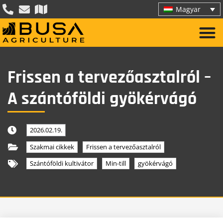
Magyar
Frissen a tervezőasztalról –
A szántóföldi gyökérvágó
2026.02.19.
Szakmai cikkek
Frissen a tervezőasztalról
Szántóföldi kultivátor
Min-till
gyökérvágó