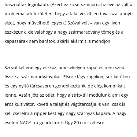
használták leginkább. (Azért ez kicsit szomorú, tíz éve az volt a
probléma sok területen, hogy a talaj veszítsen tavasszal annyi
vizet, hogy művelhető legyen.) Szóval volt – van egy ilyen
eszközünk, de valahogy a nagy szármaradvány tömeg és a
kapaszárak nem barátok, akárki akármit is mondjon.
Szóval kellene egy eszköz, ami sekélyen kapál és nem szedi
össze a szármaradványokat. Elsőre lágy rugókon, sok keréken
és egy nyitó tárcsasoron gondolkoztunk, de elég komplikált
lenne. Aztán jött az ötlet, hogy a strip-till modulunk, ami egy
erős kultivátor, követi a talajt és vágótárcsája is van, csak ki
kell cserélni a ripper kést egy nagy szárnyas kapára. A nagy
esetén NAGY -ra gondoltunk. Úgy 80 cm szélesre.