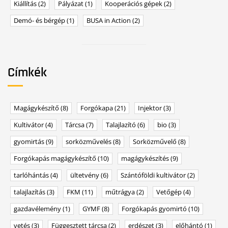
Kiállítás
(2)
Pályázat
(1)
Kooperációs gépek
(2)
Demó- és bérgép
(1)
BUSA in Action
(2)
Címkék
Magágykészítő
(8)
Forgókapa
(21)
Injektor
(3)
Kultivátor
(4)
Tárcsa
(7)
Talajlazító
(6)
bio
(3)
gyomirtás
(9)
sorközművelés
(8)
Sorközművelő
(8)
Forgókapás magágykészítő
(10)
magágykészítés
(9)
tarlóhántás
(4)
ültetvény
(6)
Szántóföldi kultivátor
(2)
talajlazítás
(3)
FKM
(11)
műtrágya
(2)
Vetőgép
(4)
gazdavélemény
(1)
GYMF
(8)
Forgókapás gyomirtó
(10)
vetés
(3)
Függesztett tárcsa
(2)
erdészet
(3)
előhántó
(1)