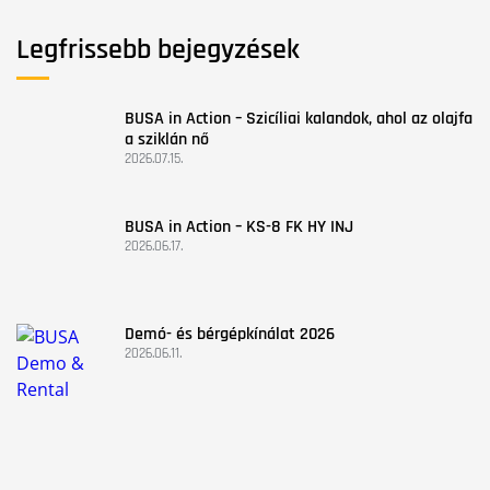
Legfrissebb bejegyzések
BUSA in Action – Szicíliai kalandok, ahol az olajfa
a sziklán nő
2026.07.15.
BUSA in Action – KS-8 FK HY INJ
2026.06.17.
Demó- és bérgépkínálat 2026
2026.06.11.