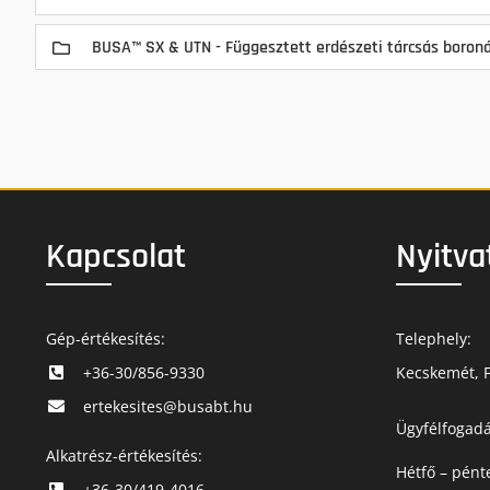
BUSA™ SX & UTN - Függesztett erdészeti tárcsás boron
Kapcsolat
Nyitva
Gép-értékesítés:
Telephely:
+36-30/856-9330
Kecskemét, F
ertekesites@busabt.hu
Ügyfélfogadá
Alkatrész-értékesítés:
Hétfő – pént
+36-30/419-4016