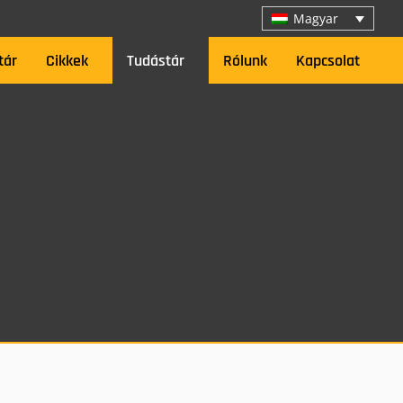
Magyar
tár
Cikkek
Tudástár
Rólunk
Kapcsolat