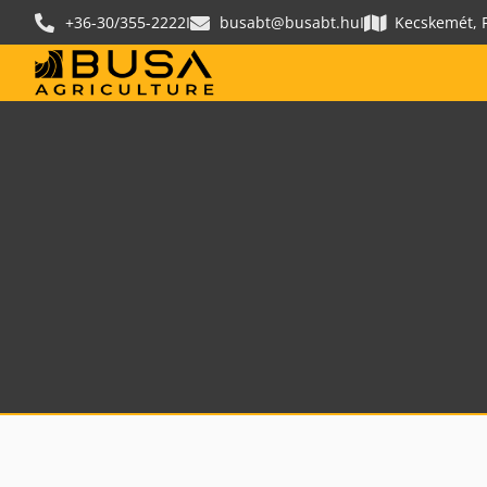
+36-30/355-2222
I
busabt@busabt.hu
I
Kecskemét, F