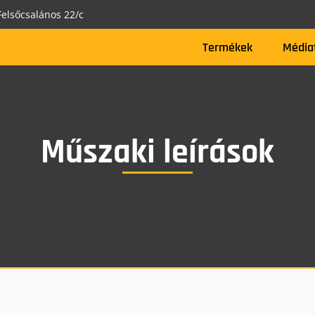
elsőcsalános 22/c
Termékek
Média
Műszaki leírások