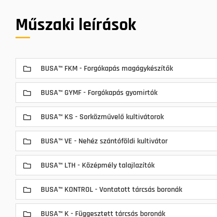
Műszaki leírások
BUSA™ FKM - Forgókapás magágykészítők
BUSA™ GYMF - Forgókapás gyomirtók
BUSA™ KS - Sorközművelő kultivátorok
BUSA™ VE - Nehéz szántóföldi kultivátor
BUSA™ LTH - Középmély talajlazítók
BUSA™ KONTROL - Vontatott tárcsás boronák
BUSA™ K - Függesztett tárcsás boronák