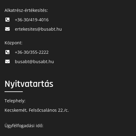
Alkatrész-értékesítés:
+36-30/419-4016
ertekesites@busabt.hu
Központ:
+36-30/355-2222
busabt@busabt.hu
Nyitvatartás
Telephely:
Kecskemét, Felsőcsalános 22./c.
Ügyfélfogadási idő: