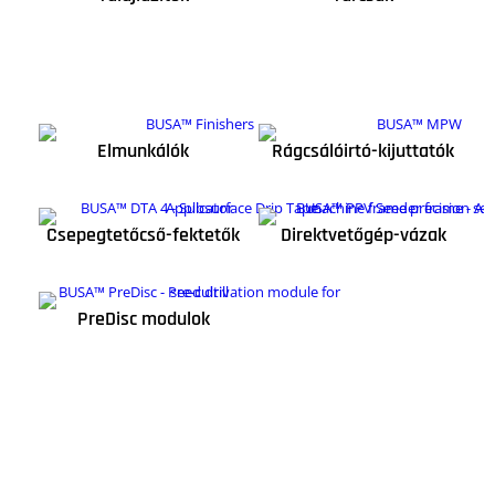
Elmunkálók
Rágcsálóirtó-kijuttatók
Csepegtetőcső-fektetők
Direktvetőgép-vázak
PreDisc modulok