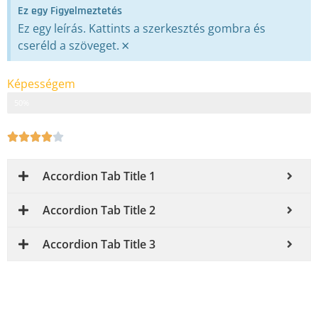
Ez egy Figyelmeztetés
Ez egy leírás. Kattints a szerkesztés gombra és
×
cseréld a szöveget.
Képességem
Web Designer
50%
Accordion Tab Title 1
Accordion Tab Title 2
Accordion Tab Title 3