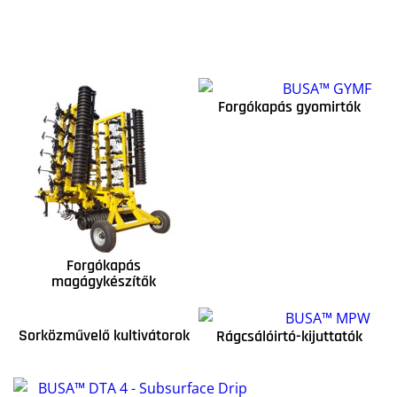
Forgókapás gyomirtók
Forgókapás
magágykészítők
Sorközművelő kultivátorok
Rágcsálóirtó-kijuttatók