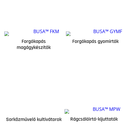
Forgókapás
Forgókapás gyomirtók
magágykészítők
Rágcsálóirtó-kijuttatók
Sorközművelő kultivátorok