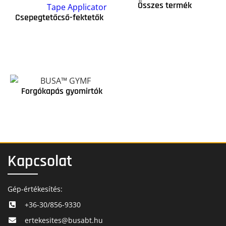
Összes termék
Csepegtetőcső-fektetők
Forgókapás gyomirtók
Kapcsolat
Gép-értékesítés:
+36-30/856-9330
ertekesites@busabt.hu