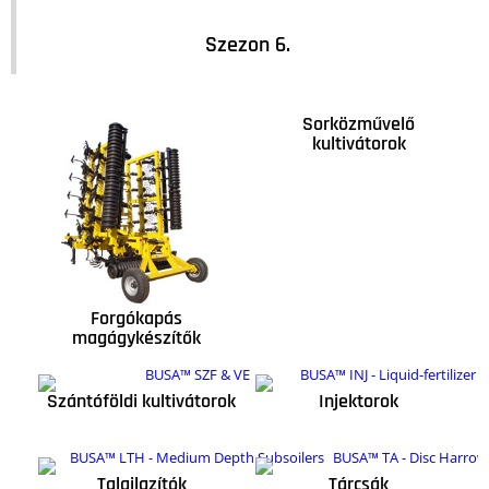
Szezon 6.
Sorközművelő
kultivátorok
Forgókapás
magágykészítők
Szántóföldi kultivátorok
Injektorok
Talajlazítók
Tárcsák