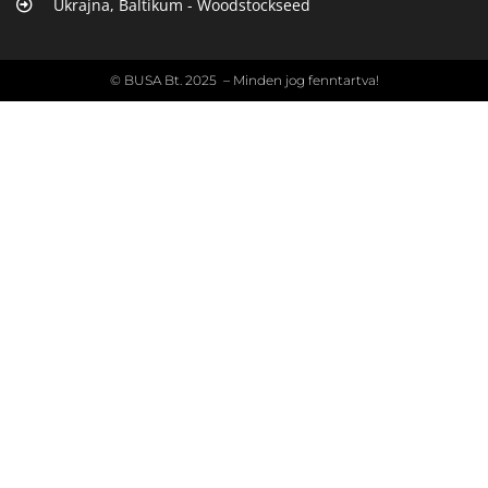
Ukrajna, Baltikum - Woodstockseed
© BUSA Bt. 2025 – Minden jog fenntartva!