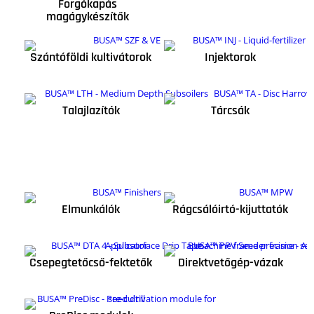
Forgókapás
magágykészítők
Szántóföldi kultivátorok
Injektorok
Talajlazítók
Tárcsák
Elmunkálók
Rágcsálóirtó-kijuttatók
Csepegtetőcső-fektetők
Direktvetőgép-vázak