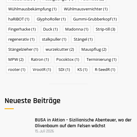
Wühlmausbekämpfung
(1)
Wühlmausvernichter
(1)
haRiBOT
(1)
GlyphoRoller
(1)
Gummi-Grubberkopf
(1)
Fingerhacke
(1)
Duck
(1)
Madonna
(1)
Strip-till
(3)
regenerativ
(1)
stalkpuller
(1)
Stängel
(1)
Stängelzieher
(1)
wurzelcutter
(2)
Mauspflug
(2)
MPW
(2)
Ratron
(1)
Pocoktox
(1)
Terminierung
(1)
rooter
(1)
VrootR
(1)
SDI
(1)
KS
(1)
R-SeedR
(1)
Neueste Beiträge
BUSA ​​in Aktion – Sizilianische Abenteuer, wo der
Olivenbaum auf dem Felsen wächst
15. Juli 2026