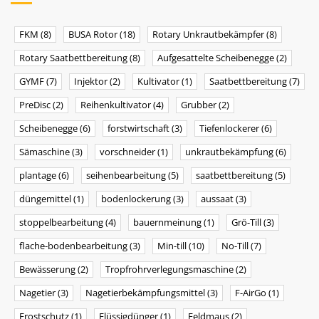
FKM
(8)
BUSA Rotor
(18)
Rotary Unkrautbekämpfer
(8)
Rotary Saatbettbereitung
(8)
Aufgesattelte Scheibenegge
(2)
GYMF
(7)
Injektor
(2)
Kultivator
(1)
Saatbettbereitung
(7)
PreDisc
(2)
Reihenkultivator
(4)
Grubber
(2)
Scheibenegge
(6)
forstwirtschaft
(3)
Tiefenlockerer
(6)
Sämaschine
(3)
vorschneider
(1)
unkrautbekämpfung
(6)
plantage
(6)
seihenbearbeitung
(5)
saatbettbereitung
(5)
düngemittel
(1)
bodenlockerung
(3)
aussaat
(3)
stoppelbearbeitung
(4)
bauernmeinung
(1)
Grö-Till
(3)
flache-bodenbearbeitung
(3)
Min-till
(10)
No-Till
(7)
Bewässerung
(2)
Tropfrohrverlegungsmaschine
(2)
Nagetier
(3)
Nagetierbekämpfungsmittel
(3)
F-AirGo
(1)
Frostschutz
(1)
Flüssigdünger
(1)
Feldmaus
(2)