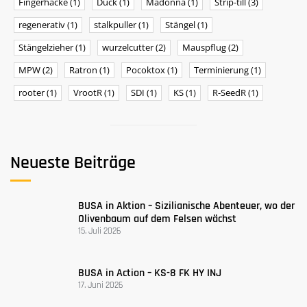
Fingerhacke
(1)
Duck
(1)
Madonna
(1)
Strip-till
(3)
regenerativ
(1)
stalkpuller
(1)
Stängel
(1)
Stängelzieher
(1)
wurzelcutter
(2)
Mauspflug
(2)
MPW
(2)
Ratron
(1)
Pocoktox
(1)
Terminierung
(1)
rooter
(1)
VrootR
(1)
SDI
(1)
KS
(1)
R-SeedR
(1)
Neueste Beiträge
BUSA ​​in Aktion – Sizilianische Abenteuer, wo der
Olivenbaum auf dem Felsen wächst
15. Juli 2026
BUSA in Action – KS-8 FK HY INJ
17. Juni 2026