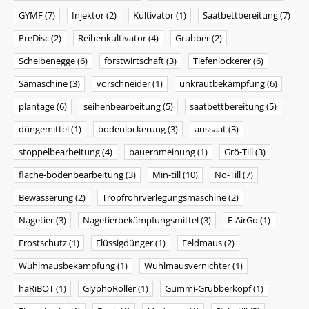
GYMF
(7)
Injektor
(2)
Kultivator
(1)
Saatbettbereitung
(7)
PreDisc
(2)
Reihenkultivator
(4)
Grubber
(2)
Scheibenegge
(6)
forstwirtschaft
(3)
Tiefenlockerer
(6)
Sämaschine
(3)
vorschneider
(1)
unkrautbekämpfung
(6)
plantage
(6)
seihenbearbeitung
(5)
saatbettbereitung
(5)
düngemittel
(1)
bodenlockerung
(3)
aussaat
(3)
stoppelbearbeitung
(4)
bauernmeinung
(1)
Grö-Till
(3)
flache-bodenbearbeitung
(3)
Min-till
(10)
No-Till
(7)
Bewässerung
(2)
Tropfrohrverlegungsmaschine
(2)
Nagetier
(3)
Nagetierbekämpfungsmittel
(3)
F-AirGo
(1)
Frostschutz
(1)
Flüssigdünger
(1)
Feldmaus
(2)
Wühlmausbekämpfung
(1)
Wühlmausvernichter
(1)
haRiBOT
(1)
GlyphoRoller
(1)
Gummi-Grubberkopf
(1)